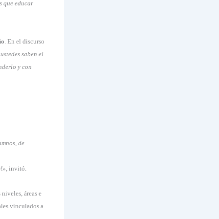
os que educar
ño
. En el discurso
ustedes saben el
nderlo y con
umnos, de
!»,
invitó.
niveles, áreas e
ales vinculados a