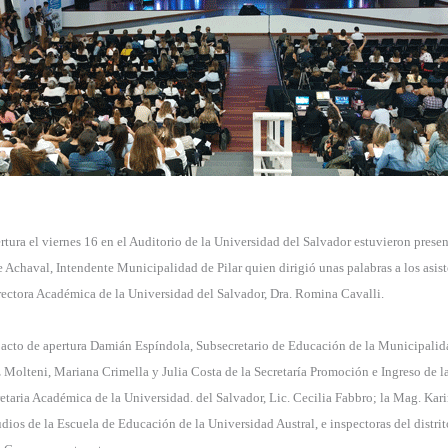
rtura el viernes 16 en el Auditorio de la Universidad del Salvador estuvieron present
de Achaval, Intendente Municipalidad de Pilar quien dirigió unas palabras a los asis
rectora Académica de la Universidad del Salvador, Dra. Romina Cavalli.
cto de apertura Damián Espíndola, Subsecretario de Educación de la Municipalidad
Molteni, Mariana Crimella y Julia Costa de la Secretaría Promoción e Ingreso de l
retaria Académica de la Universidad. del Salvador, Lic. Cecilia Fabbro; la Mag. Kar
dios de la Escuela de Educación de la Universidad Austral, e inspectoras del distrito