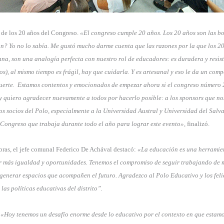
 de los 20 años del Congreso.
«El congreso cumple 20 años. Los 20 años son las b
n? Yo no lo sabía. Me gustó mucho darme cuenta que las razones por la que los 20
na, son una analogía perfecta con nuestro rol de educadores: es duradera y resist
os), al mismo tiempo es frágil, hay que cuidarla. Y es artesanal y eso le da un com
uerte. Estamos contentos y emocionados de empezar ahora si el congreso número 
 y quiero agradecer nuevamente a todos por hacerlo posible: a los sponsors que 
los socios del Polo, especialmente a la Universidad Austral y Universidad del Salva
Congreso que trabaja durante todo el año para lograr este evento»,
finalizó.
bras, el jefe comunal Federico De Achával destacó:
«La educación es una herramie
ir más igualdad y oportunidades. Tenemos el compromiso de seguir trabajando de
generar espacios que acompañen el futuro. Agradezco al Polo Educativo y los felic
las políticas educativas del distrito”.
«Hoy tenemos un desafío enorme desde lo educativo por el contexto en que estamo