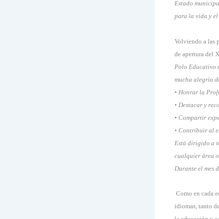
Estado municipal
para la vida y e
Volviendo a las 
de apertura del 
Polo Educativo 
mucha alegría d
• Honrar la Prof
• Destacar y rec
• Compartir expe
• Contribuir al 
Está dirigido a 
cualquier área o
Durante el mes d
Como en cada edi
idiomas, tanto d
la educación y c