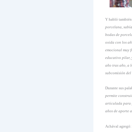
Y habló también
porcelana, sabía
bodas de porcela
oxida con los añ
emocional muy f
educativo pilar,
año tras año, a 
subcomisión del 
Durante sus pala
permite constru
articulada para 
años de aporte a 
Achával agregó: