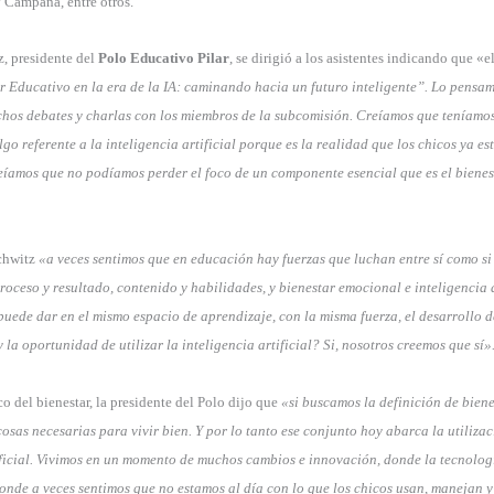
y Campana, entre otros.
, presidente del
Polo Educativo Pilar
, se dirigió a los asistentes indicando que «e
 Educativo en la era de la IA: caminando hacia un futuro inteligente”. Lo pensam
hos debates y charlas con los miembros de la subcomisión. Creíamos que teníamos
algo referente a la inteligencia artificial porque es la realidad que los chicos ya es
íamos que no podíamos perder el foco de un componente esencial que es el bienes
chwitz
«a veces sentimos que en educación hay fuerzas que luchan entre sí como si
roceso y resultado, contenido y habilidades, y bienestar emocional e inteligencia a
 puede dar en el mismo espacio de aprendizaje, con la misma fuerza, el desarrollo 
 la oportunidad de utilizar la inteligencia artificial? Si, nosotros creemos que sí»
o del bienestar, la presidente del Polo dijo que
«si buscamos la definición de biene
cosas necesarias para vivir bien. Y por lo tanto ese conjunto hoy abarca la utilizac
ificial. Vivimos en un momento de muchos cambios e innovación, donde la tecnolo
Donde a veces sentimos que no estamos al día con lo que los chicos usan, manejan y