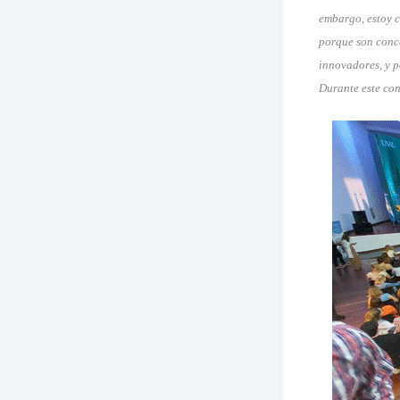
embargo, estoy c
porque son conce
innovadores, y p
Durante este con