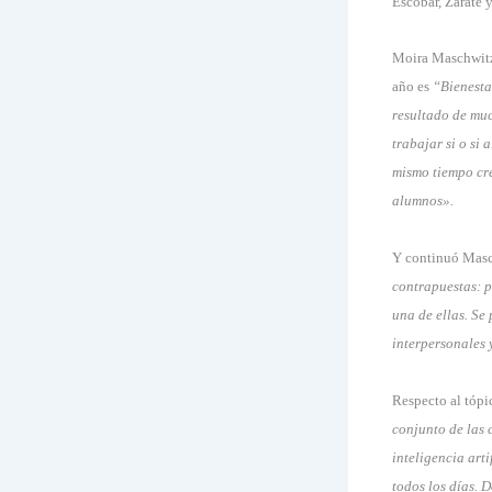
Escobar, Zárate 
Moira Maschwitz
año es
“Bienestar
resultado de muc
trabajar si o si 
mismo tiempo cre
alumnos».
Y continuó Mas
contrapuestas: p
una de ellas. Se
interpersonales y
Respecto al tópic
conjunto de las 
inteligencia art
todos los días. 