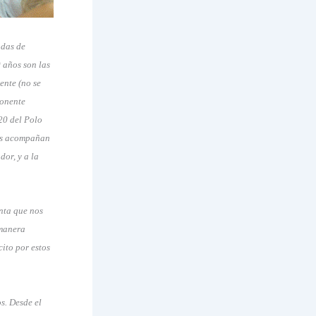
odas de
 años son las
ente (no se
ponente
20 del Polo
nos acompañan
dor, y a la
nta que nos
 manera
ito por estos
s. Desde el