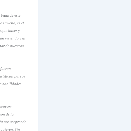
l lema de este
os mucho, es el
 que hacer y
tán viviendo y al
tar de nuestros
 fueran
rtificial parece
de habilidades
.
star es:
ión de la
gía nos sorprende
 quieren. Sin