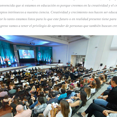
onvencida que si estamos en educación es porque creemos en la creatividad y el c
ptos intrínsecos a nuestra ciencia. Creatividad y crecimiento nos hacen ser educa
or lo tanto estamos listos para lo que este futuro o en realidad presente tiene para
greso vamos a tener el privilegio de aprender de personas que también buscan cre