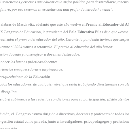
 sostenemos y creemos que educar es la mejor política para desarrollarse, tenem
l futuro, por eso creemos en escuelas con una profunda mirada humana”.
palabras de Maschwitz, adelantó que este año vuelve el
Premio al Educador del A
XX Congreso de Educación, la presidente del
Polo Educativo Pilar
dijo que
«como 
realizaba el premio del educador del año. Durante la pandemia tuvimos que suspe
urante el 2024 vamos a retomarlo. El premio al educador del año busca:
esión docente y homenajear a docentes destacados.
onocer las buenas prácticas docentes.
riencias enriquecedoras e inspiradoras.
enriquecimiento de la Educación.
todos los educadores, de cualquier nivel que estén trabajando directamente con al
 disciplina.
e abril subiremos a las redes las condiciones para su participación. ¡Estén atentos
ción, el Congreso estuvo dirigido a directivos, docentes y profesores de todos los 
e gestión estatal como privada, junto a investigadores, psicopedagogos y profesion
apacitación.