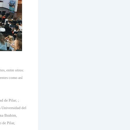
es, entre otros:
tentes como así
 de Pilar; ;
a Universidad del
ina Brahim,
 de Pilar,