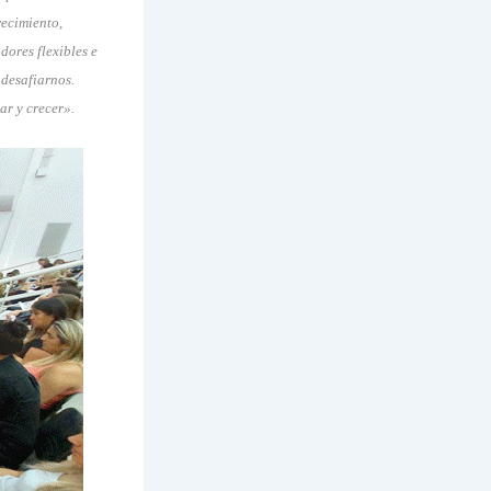
recimiento,
dores flexibles e
 desafiarnos.
ar y crecer».