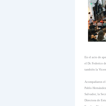
En el acto de ape
el Dr. Federico 
también la Vicer
Acompañaron el a
Pablo Hernández 
Salvador; la Sec
Directora de Estu