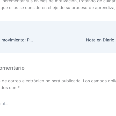
 incrementar sus niveles de motivación, tratando de cuidar
 que ellos se consideren el eje de su proceso de aprendizaj
Neurociencias en movimiento: PERCUSIÓN CORPORAL INTERACTIVA
Nota en Diario
comentario
n de correo electrónico no será publicada.
Los campos obli
ados con
*