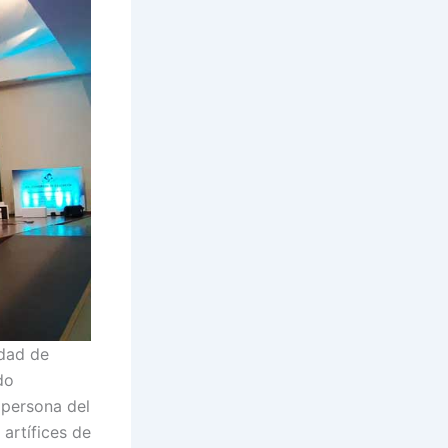
idad de
do
 persona del
 artífices de