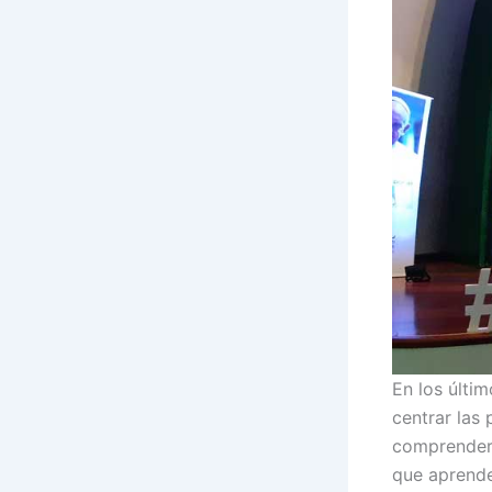
En los últi
centrar las
comprender q
que aprende,