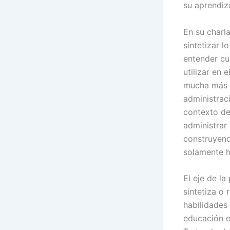
su aprendiza
En su charl
sintetizar l
entender cu
utilizar en 
mucha más p
administraci
contexto de
administrar
construyend
solamente h
El eje de l
sintetiza o
habilidades
educación e