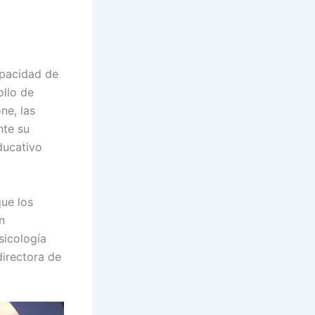
apacidad de
ollo de
ne, las
nte su
ducativo
que los
n
sicología
directora de