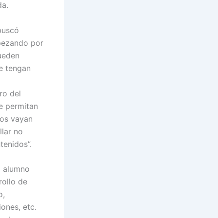
da.
 buscó
mpezando por
pueden
ue tengan
ro del
e permitan
cos vayan
llar no
tenidos”.
l alumno
rollo de
o,
ones, etc.