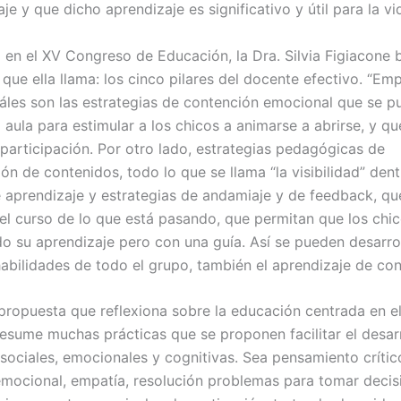
je y que dicho aprendizaje es significativo y útil para la vi
a en el XV Congreso de Educación, la Dra. Silvia Figiacone
o que ella llama: los cinco pilares del docente efectivo. “E
áles son las estrategias de contención emocional que se 
el aula para estimular a los chicos a animarse a abrirse, y q
articipación. Por otro lado, estrategias pedagógicas de
ón de contenidos, todo lo que se llama “la visibilidad” dent
 aprendizaje y estrategias de andamiaje y de feedback, qu
 el curso de lo que está pasando, que permitan que los chi
o su aprendizaje pero con una guía. Así se pueden desarro
abilidades de todo el grupo, también el aprendizaje de con
a propuesta que reflexiona sobre la educación centrada en e
 resume muchas prácticas que se proponen facilitar el desar
 sociales, emocionales y cognitivas. Sea pensamiento crític
mocional, empatía, resolución problemas para tomar decisi