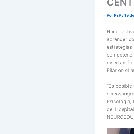
CENT
Por
PEP
/
19 d
Hacer activ
aprender co
estrategias 
competencia
disertación
Pilar en el 
“Es posible
chicos ingre
Psicología,
del Hospita
NEUROEDUCA