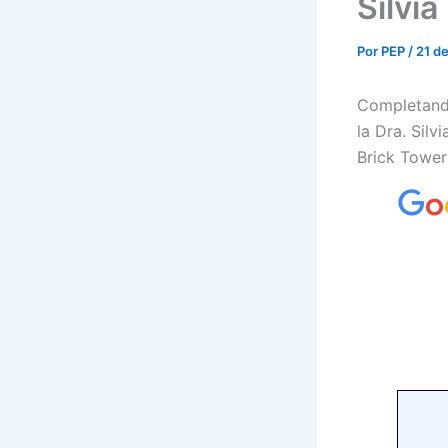
Silvia
Por
PEP
/
21 d
Completando
la Dra. Silv
Brick Tower