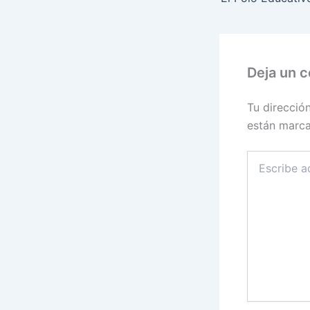
Deja un 
Tu direcció
están marc
Escribe
aquí...