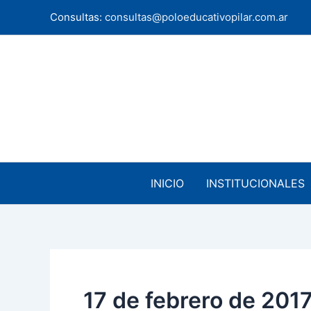
Ir
Consultas:
consultas@poloeducativopilar.com.ar
al
contenido
INICIO
INSTITUCIONALES
17 de febrero de 201