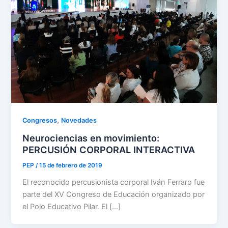
,
Congresos
Novedades
Neurociencias en movimiento:
PERCUSIÓN CORPORAL INTERACTIVA
PEP
/
15 de febrero de 2019
El reconocido percusionista corporal Iván Ferraro fue
parte del XV Congreso de Educación organizado por
el Polo Educativo Pilar. El […]